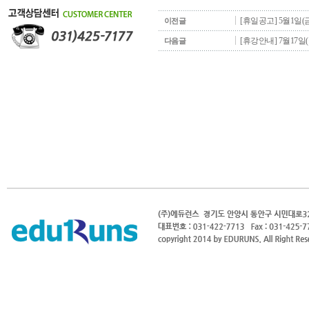
[휴일공고] 5월1일(금
이전글
[휴강안내] 7월17일
다음글