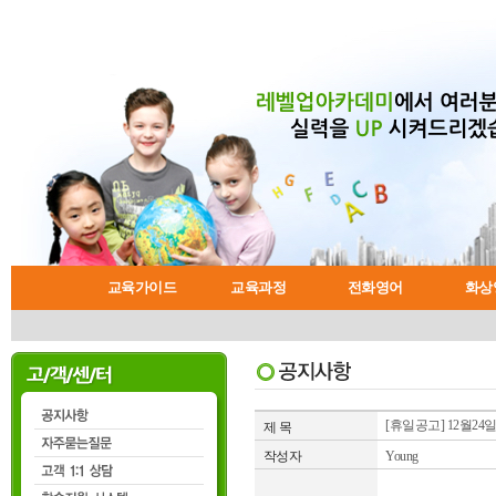
교육가이드
교육과정
전화영어
화상
왕초보 영어코스
학습시스템
일반회화 코스
수강절차안내
교육가이드
공지사항
비즈니스 코스
자유예약 수업안내
오늘의 생활영어
자주묻는질문
전화영어란?
교재소개
인터뷰 코스
유용한 
레벨테스
전화영어
고객 1:
화상영
강사
[휴일공고] 12월24일
제 목
작성자
Young