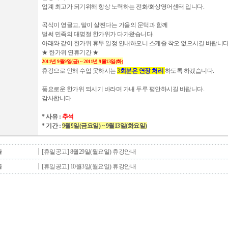
업계 최고가 되기위해 항상 노력하는 전화/화상영어센터 입니다.
곡식이 영글고, 말이 살찐다는 가을의 문턱과 함께
벌써 민족의 대명절 한가위가 다가왔습니다.
아래와 같이 한가위 휴무 일정 안내하오니 스케줄 착오 없으시길 바랍니다
★ 한가위 연휴기간 ★
2011년 9월9일(금) ~ 2011년 9월13일(화)
휴강으로 인해 수업 못하시는
3
회분은 연장 처리
하도록 하겠습니다.
풍요로운 한가위 되시기 바라며 가내 두루 평안하시길 바랍니다.
감사합니다.
* 사유 :
추석
* 기간 :
9
월9
일(금요일) ~ 9월13일(화요일)
[휴일공고] 8월29일(월요일) 휴강안내
글
[휴일공고] 10월3일(월요일) 휴강안내
글