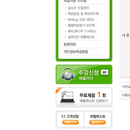
내 용
이전
다음