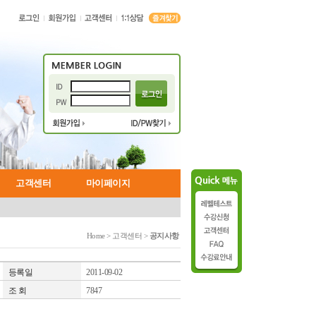
고객센터
마이페이지
어
뷰 코스
개인정보취급방침
간호사 인터뷰 코스
마이페이지
바이블 코스
Home > 고객센터 >
공지사항
등록일
2011-09-02
조 회
7847