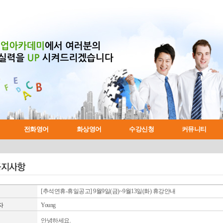
전화영어
화상영어
수강신청
커뮤니티
니스 코스
자유예약 수업안내
오늘의 생활영어
자주묻는질문
전화영어란?
교재소개
인터뷰 코스
유용한 영어표현
레벨테스트 신청
전화영어VS학원영어
고객 1:1 상담
화상영어란?
강사소개
프리토킹 코스
학습지원 시스템
프로그램 설치
수강후기
수강신청
성공하는 전화영어
시험대비 코스
자유예약 수강신청
영작교정
회원약관
실패하는 전화영
승무원 인터
[추석연휴-휴일공고] 9월9일(금)~9월13일(화) 휴강안내
자
Young
안녕하세요.