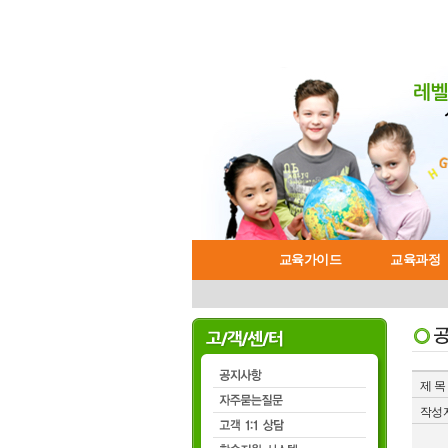
교육가이드
교육과정
왕초보 영어코스
학습시스템
일반회화 코스
수강절차안내
교육가이드
공지사항
비즈
제 목
작성