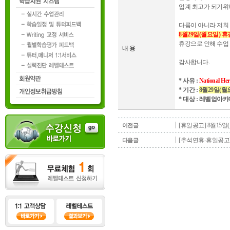
업계 최고가 되기위
다름이 아니라 저
8월29일(월요일) 휴
휴강으로 인해 수업
내 용
감사합니다.
* 사유 :
National Her
* 기간 :
8월29
일(월
* 대상 : 레벨업아
[휴일공고] 8월15
이전글
[추석연휴-휴일공고] 
다음글