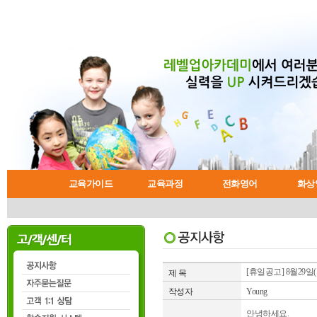
교육가이드
교육과정
전화영어
화상
왕초보 영어코스
학습시스템
일반회화 코스
수강절차안내
교육가이드
공지사항
비즈니스 코스
자유예약 수업안내
오늘의 생활영어
자주묻는질문
전화영어란?
교재소개
인터뷰 코스
유용한 
레벨테스
전화영어
고객 1:
화상영
강사
[휴일공고] 8월29
제 목
작성자
Young
안녕하세요.